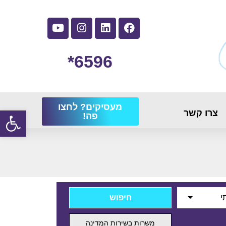
6596*
מעסיקים? לחצו
פתח
צרו קשר
פה!
י
משרות בשירות המדינה