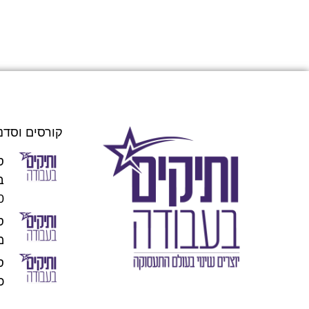
קורסים וסדנ
ס
00
מו
כוכ