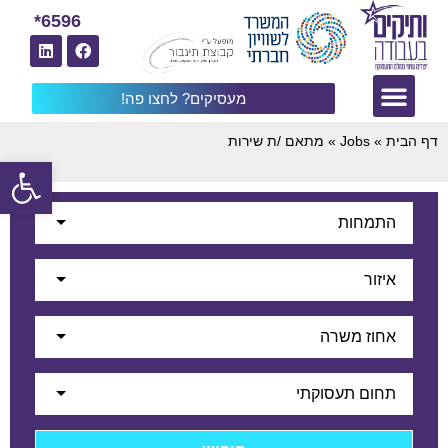
6596*
מעסיקים? לחצו פה!
דף הבית
»
Jobs
»
מתאם /ת שירות
פתח
התמחות
איזור
אחוז משרה
תחום תעסוקתי