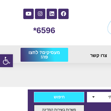
6596*
מעסיקים? לחצו
פתח
צרו קשר
פה!
י
משרות בשירות המדינה