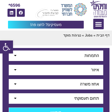
6596*
מעסיקים? לחצו פה!
דף הבית
»
Jobs
»
נציג/ת מוקד
פתח
התמחות
איזור
אחוז משרה
תחום תעסוקתי