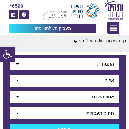
6596*
מעסיקים? לחצו פה!
דף הבית
»
Jobs
»
נציג/ת מוקד
פתח
התמחות
איזור
אחוז משרה
תחום תעסוקתי