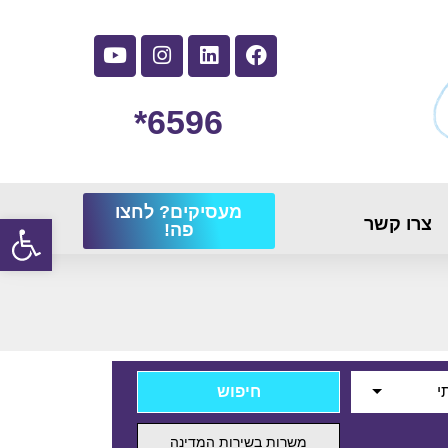
6596*
מעסיקים? לחצו
פתח
צרו קשר
פה!
י
משרות בשירות המדינה