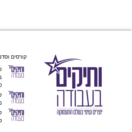
קורסים וסדנ
ס
00
מו
כוכ