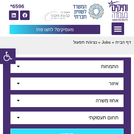
6596*
מעסיקים? לחצו פה!
דף הבית
»
Jobs
»
נציג/ת תפעול
פתח
התמחות
איזור
אחוז משרה
תחום תעסוקתי