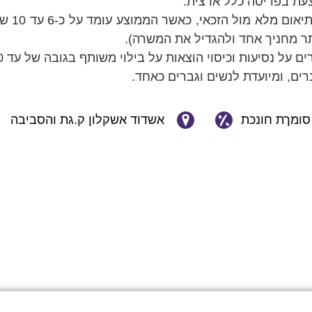
עת בפריסה כלל ארצית.
היקף העב
ר מחניך אחד ולהגדיל את המשרה).
ים, ומיועדת לנשים וגברים כאחד.
סומךת חונכת
אשדוד אשקלון ק.גת והסביבה