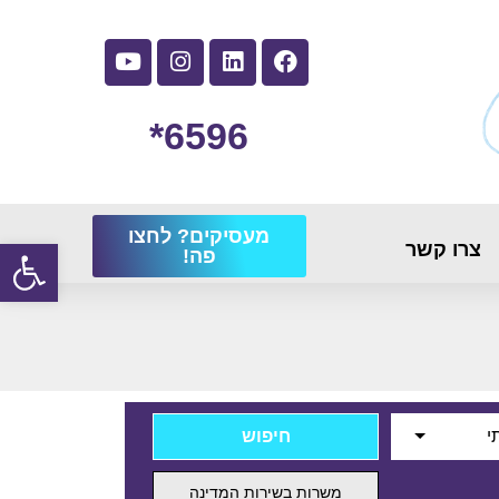
6596*
מעסיקים? לחצו
פתח
צרו קשר
פה!
י
משרות בשירות המדינה