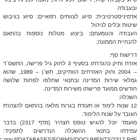
 סיוע לצוותים רפואיים; סיוע בגיבוש
ול
תם; ביצוע מטלות נוספות בהתאם
אזרח ותיק כהגדרתו בסעיף 3 לחוק גיל פרישה, התשס`ד
– 2004 וחוק האזרחים הוותיקים, תש`ן – 1989, שהוא
מדינה ובתנאי שחלפו לפחות שלושה
ישתו משירות המדינה.
 או תעודת בגרות מלאה בהתאם להצהרת
ימוד.
מועמד יוכל להגיש טופס תצהיר (מדף 2317) בדבר
י ההשכלה הנדרשים לתפקיד:
https://archive.csc.gov.il/DATABASES/FORMS/DOCU