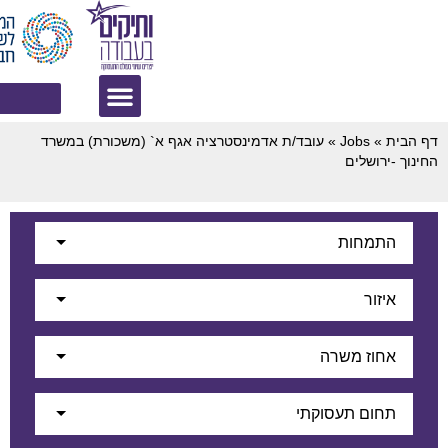
מעסיקים? לחצו פ
בד/ת אדמינסטרציה אגף א` (משכורת) במשרד
י