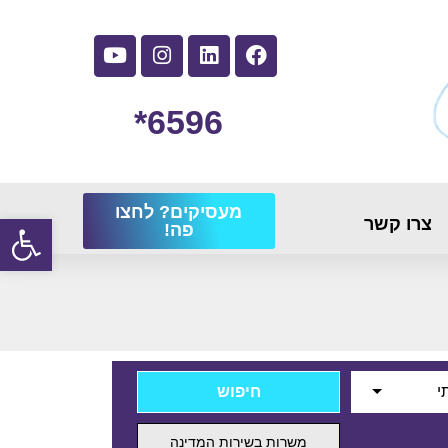
6596*
מעסיקים? לחצו
פתח
צרו קשר
פה!
י
משרות בשירות המדינה