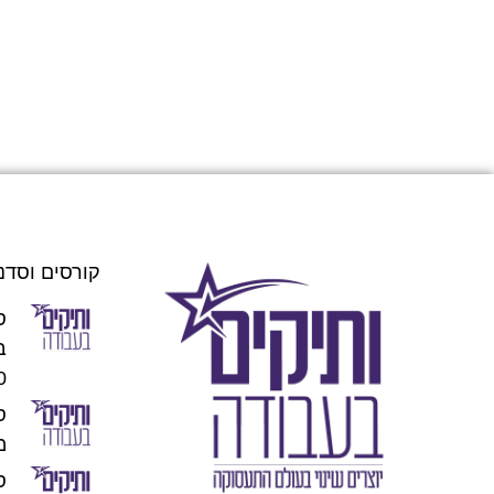
קורסים וסדנ
ס
00
מו