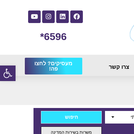
6596*
מעסיקים? לחצו
פתח
צרו קשר
פה!
י
משרות בשירות המדינה