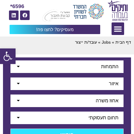
6596*
מעסיקים? לחצו פה!
דף הבית
»
Jobs
»
עובד/ת ייצור
פתח
התמחות
איזור
אחוז משרה
תחום תעסוקתי