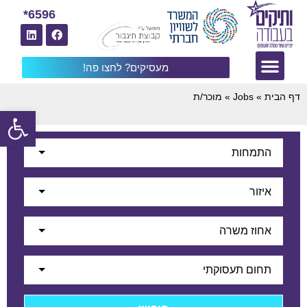
6596*
מעסיקים? לחצו פה!
דף הבית
»
Jobs
»
מוכר/ת
פתח
התמחות
איזור
אחוז משרה
תחום תעסוקתי