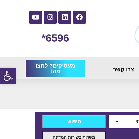
6596*
מעסיקים? לחצו
פתח
צרו קשר
פה!
י
משרות בשירות המדינה