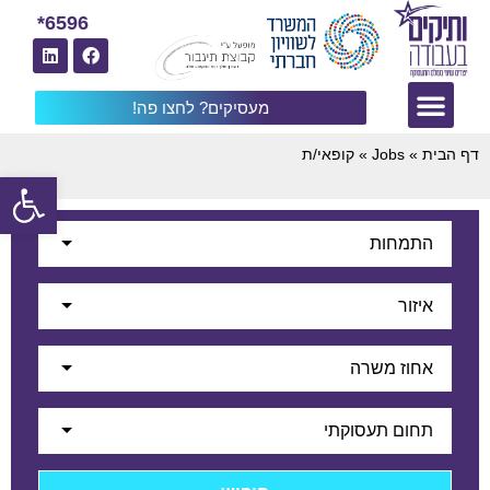
6596*
מעסיקים? לחצו פה!
דף הבית
»
Jobs
»
קופאי/ת
פתח
התמחות
איזור
אחוז משרה
תחום תעסוקתי