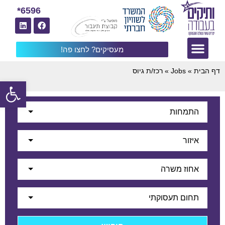
6596*
מעסיקים? לחצו פה!
דף הבית
»
Jobs
»
רכז/ת גיוס
פתח
התמחות
איזור
אחוז משרה
תחום תעסוקתי