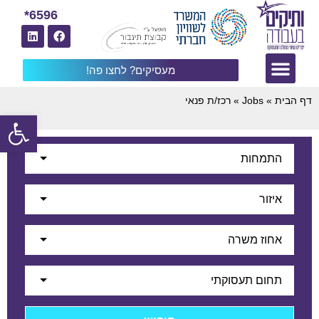
6596*
מעסיקים? לחצו פה!
דף הבית
»
Jobs
»
רכז/ת פנאי
פתח
התמחות
איזור
אחוז משרה
תחום תעסוקתי