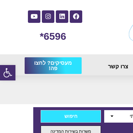
6596*
מעסיקים? לחצו
פתח
צרו קשר
פה!
י
משרות בשירות המדינה