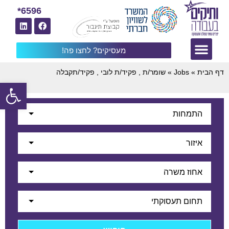
6596*
מעסיקים? לחצו פה!
דף הבית
»
Jobs
»
שומר/ת , פקיד/ת לובי , פקיד/תקבלה
פתח
התמחות
איזור
אחוז משרה
תחום תעסוקתי