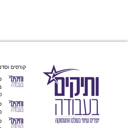
קורסים וסדנ
ס
00
מו