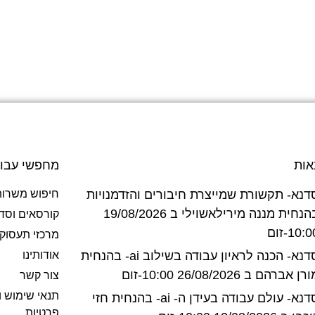
אות
מחפשי עבו
דנא- תקשורת שמייצרת חיבורים והזדמנויות
חיפוש משרות
בהנחית מננה מירילאשוילי ב 19/08/2026
קורסאים וסד
10:-זום
מרכזי תעסוק
סדנא- הכנה לראיון עבודה בשילוב ai- בהנחית
אודותינו
רן אברהם ב 26/08/2026 10:00-זום
צור קשר
תנאי שימוש ו
סדנא- עולם עבודה בעידן ה- ai- בהנחית חזי
פרטיות