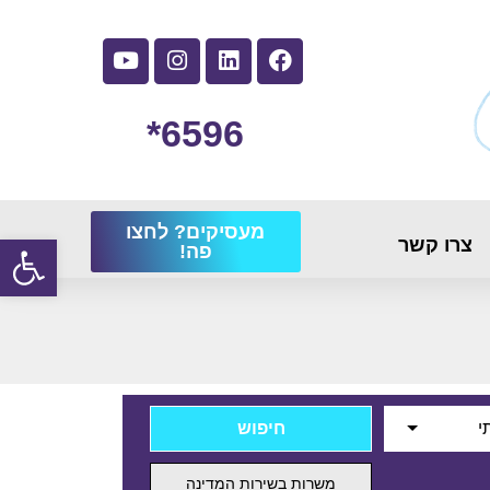
6596*
מעסיקים? לחצו
פתח
צרו קשר
פה!
י
משרות בשירות המדינה