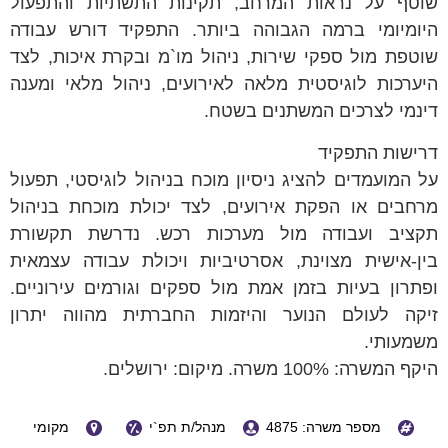
שוטף על נראות המרחב, תקינות התשתיות והתפעול
היומיומי ברמה הגבוהה ביותר. התפקיד דורש עבודה
שוטפת מול ספקי שירות, ניהול מו`מ ובקרת איכות, לצד
היערכות לוגיסטית מלאה לאירועים, ניהול מלאי ומענה
דינמי לצרכים המשתנים בשטח.
דרישות התפקיד
על המועמדים להציג ניסיון מוכח בניהול לוגיסטי, תפעול
מרחבים או הפקת אירועים, לצד יכולת מוכחת בניהול
תקציב ועבודה מול מערכות רכש. נדרשת תקשורת
בין-אישית מצוינת, אסרטיביות ויכולת עבודה עצמאית
ופתרון בעיות בזמן אמת מול ספקים וגורמים עירוניים.
זיקה לעולם הנוער והיזמות החברתית מהווה יתרון
משמעותי.
היקף המשרה: 100% משרה. מיקום: ירושלים.
מספר משרה: 4875
מנהל/ת תפ`י
מקומי