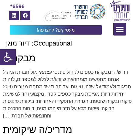
6596*
מעסיקים? לחצו פה!
Occupational:
דיור מוגן
פתח
מבקר/ת
דרוש/ה: מבקר/ת כספים לניהול פיננסי עצמאי מול חברת הניהול
אנחנו מחפשים מומחה/ית שיודע/ת לצלול למספרים, לזהות
חריגות ולעמוד על שלנו. נציגות ועד הבית של מתחם מגורים (209
יחידות דיור) מגייסת מבקר כספים קפדן, מקצועי וחד למשימת
פיקוח ובקרה שוטפת. הגדרת התפקיד והאחריות: ביקורת פיננסית
הדוקה: פיקוח מלא על תזרימי המזומנים, דוחות ההכנסות
וההוצאות של חברת […]
מדריכ/ה שיקומית