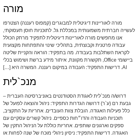
מורה
מורה לאוריינות דיגיטלית למבוגרים (קמפוס רעננה) הצטרפו
לעשייה חברתית משמעותית במכללת גל. לתוכניות חוסן תעסוקתי,
אנו מחפשים מורה לאוריינות דיגיטלית לתפקיד מרתק הכולל
עבודה פרטנית וקבוצתית, בתהליכי שינוי והתפתחות מקצועית
לקראת השתלבות בעבודה. מה בתפקיד: הוראה והקניית שליטה
ביישומי Office, תקשורת מקוונת, איתור מידע ברשת ושימוש בכלי
AI. דרישות התפקיד: העבודה במיקום רעננה. המשרה היא […]
מנכ`לית
דרוש/ה מנכ`לית לאגודת הסטודנטים באוניברסיטה העברית –
גבעת רם (ע`ר) דרושה הגדרות התפקיד: ניהול והוצאה לפועל של
כלל פעילות האגודה. הובלת צוות העובדים. אחריות על התקציב,
תוכניות העבודה והדו״חות כספיים. ניהול קשרים עסקיים עם
ספקים וארגונים שותפים. אחריות כוללת על הניהול התקין של
האגודה. דרישות התפקיד: ניסיון ניהולי מוכח של שנה לפחות או