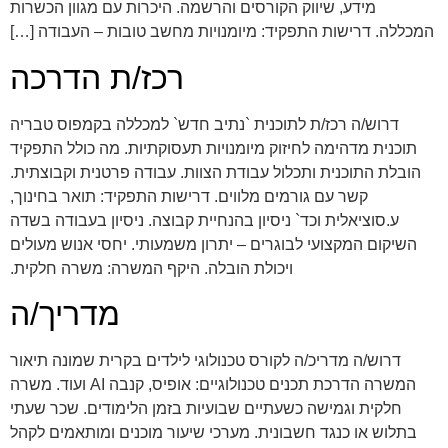
מידע, שיווק הקורסים והרשמה. היכרות עם מגוון הכשרות
המכללה. דרישות התפקיד: מיומנויות מחשב טובות – העבודה […]
רכז/ת הדרכה
דרוש/ה רכז/ת לתוכנית `נתיב חדש` למכללה בקמפוס טבריה
תוכנית מדהימה לחיזוק מיומנויות תעסוקתיות. מה כולל התפקיד
הובלת התוכנית ותכלול עבודת הצוות. עבודה פרטנית וקבוצתית.
קשר עם גורמים מלווים. דרישות התפקיד: תואר בחינוך,
ע.סוציאלית וכד` ניסיון בהנחיית קבוצה. ניסיון בעבודה בשדה
השיקום המקצועי לבוגרים – יתרון משמעותי. יחסי אנוש מעולים
ויכולת הובלה. היקף המשרה: משרה חלקית.
מדריך/ה
דרוש/ה מדריכ/ה לקורס טכנולוגי לילדים בקרית שמונה תיאור
המשרה הדרכת תכנים טכנולוגיים: אופיס, קנבה AI ועוד. משרה
חלקית וגמישה כשעתיים שבועיות בזמן הלימודים. שכר שעתי
בתלוש או כנגד חשבונית. מערכי שיעור מוכנים ומותאמים לקהל