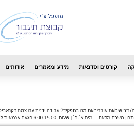
קה
קורסים וסדנאות
מידע ומאמרים
אודותינו
ננה) דרושים/ות עובדים/ות מה בתפקיד? עבודה ידנית עם צמח הקנאבי
6:00-15 הגעה עצמאית לגבעת ח`ן סביבת עבודה נעימה! שכר – 42 ש`ח לשעה