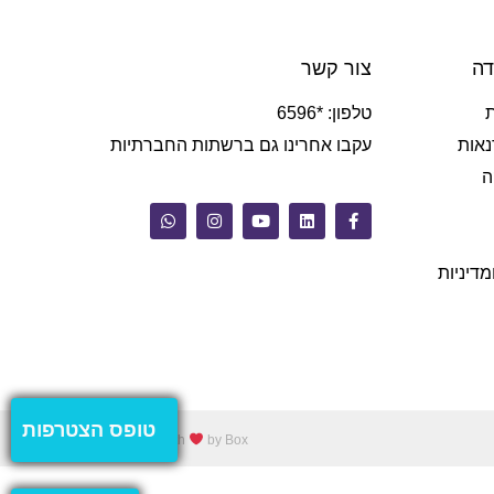
דה
צור קשר
טלפון: *6596
נאות
עקבו אחרינו גם ברשתות החברתיות
ה
מדיניות
טופס הצטרפות
Made with
by Box