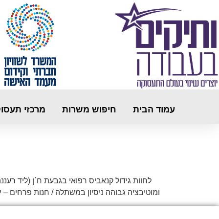
עמוד הבית
חיפוש משרות
מרכזי תעסו
לחוות גידול קנאביס רפואי בגבעת ח`ן (ליד רע
ומוטיבציה גבוהה ניסיון במשתלה / חנות פרחים – יתרון משרה מלאה – ימים א`-ה` | שעות: :00