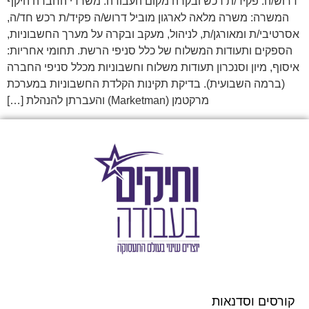
דרוש/ה: פקיד/ת רכש ובקרה מקום העבודה: משרדי החברה היקף
המשרה: משרה מלאה לארגון מוביל דרוש/ה פקיד/ת רכש חד/ה,
אסרטיבי/ת ומאורגן/ת, לניהול, מעקב ובקרה על מערך החשבוניות,
הספקים ותעודות המשלוח של כלל סניפי הרשת. תחומי אחריות:
איסוף, מיון וסנכרון תעודות משלוח וחשבוניות מכלל סניפי החברה
(ברמה השבועית). בדיקת תקינות הקלדת החשבוניות במערכת
מרקטמן (Marketman) והעברתן להנהלת […]
קורסים וסדנאות