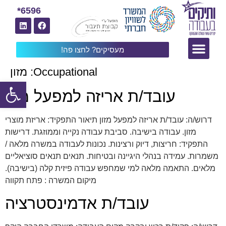
6596*
מעסיקים? לחצו פה!
Occupational:
מזון
פתח
עובד/ת אריזה למפעל מזון
דרוש/ה: עובד/ת אריזה למפעל מזון תיאור התפקיד: אריזת מוצרי
מזון. עבודה בישיבה. סביבת עבודה נקייה וממוזגת. דרישות
התפקיד: חריצות, דיוק ורצינות. נכונות לעבודה במשרה מלאה /
משמרות. עמידה בנהלי היגיינה ובטיחות. תנאים תנאים סוציאליים
מלאים. התאמה מלאה למי שמחפש עבודה פיזית קלה (בישיבה).
מיקום המשרה : פתח תקווה
עובד/ת אדמינסטרציה