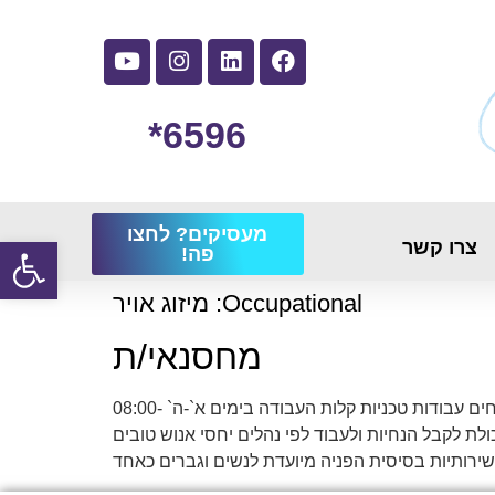
6596*
מעסיקים? לחצו
פתח
צרו קשר
פה!
Occupational:
מיזוג אויר
מחסנאי/ת
לחברה בכפר סבא בתחום מערכות מים דרוש/ה מחסנאי/ת. במסגרת התפקיד: סידור מחסן קבלת סחורה הכנת משלוחים עבודות טכניות קלות העבודה בימים א`-ה` 08:00-
כולת לקבל הנחיות ולעבוד לפי נהלים יחסי אנוש טובים
שירותיות בסיסית הפניה מיועדת לנשים וגברים כאחד