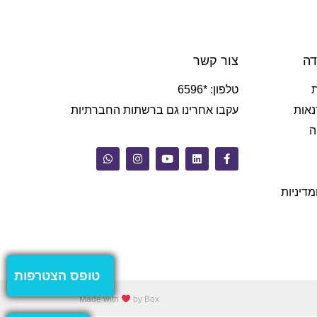
דה
צור קשר
טלפון: *6596
נאות
עקבו אחרינו גם ברשתות החברתיות
ה
מדיניות
טופס הצטרפות
Made with
by Box