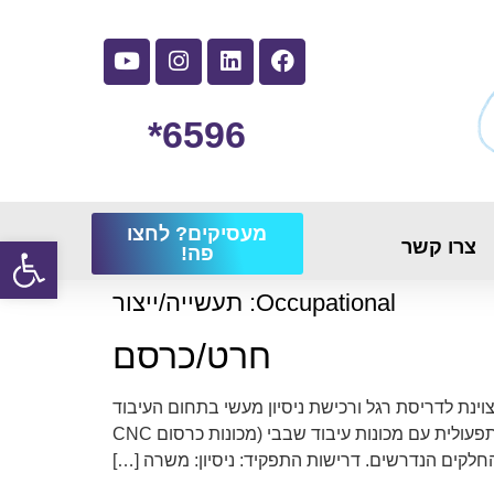
6596*
מעסיקים? לחצו
פתח
צרו קשר
פה!
Occupational:
תעשייה/ייצור
חרט/כרסם
ות מצוינת לדריסת רגל ורכישת ניסיון מעשי בתחום העיבוד
השבבי. תיאור התפקיד: ביצוע חיתוך, כרסום וחריטה של חומרי גלם בהתאם לשרטוטים טכניים ודרישות הלקוח. עבודה תפעולית עם מכונות עיבוד שבבי (מכונות כרסום CNC
החלקים הנדרשים. דרישות התפקיד: ניסיון: משרה […]