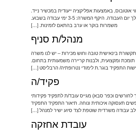
י אוטובוס, באמצעות אפליקציה ייעודית במכשיר נייד.
התפקיד כולל פנייה לנוסעים, איסוף נתונים על חוויית השירות, עבודה עצמאית בשטח וביצוע סקרים במספר קווים במהלך יום העבודה. היקף המשרה: 3-5 ימי עבודה בשבוע.
משמרות בוקר או ערב בהתאם לזמינות. […]
מנהל/ת סניף
קשורת בינאישית טובה וחוש מכירות – יש לנו משרה
תומכת ומקצועית, ולבנות קריירה משמעותית בתחום.
שות התפקיד בוגר.ת לימודי נטרופתיה/ הרבליסט […]
פקיד/ה
 לחורשים וכפר סבא) מגייס עובד/ת לתפקיד פקידותי
פשים תעסוקה איכותית ונוחה. תיאור התפקיד התפקיד
ב עבודה משרדית שוטפת לצד סיוע ישיר למנהל […]
עובדת אחזקה