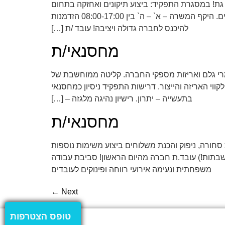
גת! במסגרת התפקיד: ביצוע תיקונים ואחזקה בתחום
בינוי, אחזקת מבנים, שפכטל וצבע לקירות, תיקונים והתקנות ריצוף וחיפוי, מתכת ועץ, עבודות פרזול, תיקוני נגרות קלים. היקף המשרה – א` – ה` בין 08:00-17:00 הזדמנות
להיכנס לחברה גדולה ויציבה! עובד /ת […]
מחסנאי/ת
מרי גלם ואריזות מספקי החברה. קליטה ממוחשבת של
י האריזה והייצור. דרישות התפקיד ניסיון כמחסנאי
בתעשייה – יתרון. רישיון נהיגה מלגזה – […]
מחסנאי/ת
 סחורה, ניפוק והכנת משלוחים ביצוע משימות נוספות
סן – חובה! שכר 40-44 ש`ח לשעה משרה מלאה – א`-ה` 8:00-17:00 (ללא לילות ושבתות!) עובד.ת חברה מהיום הראשון! סביבת עבודה
משפחתית ונעימה אירועי רווחה ופינוקים לעובדים
←
Next
טופס הצטרפות