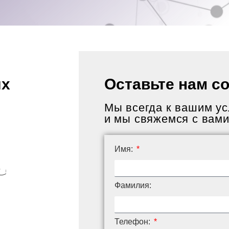
ых
Оставьте нам с
Мы всегда к вашим ус
и мы свяжемся с вам
Имя:
Фамилия:
Телефон: