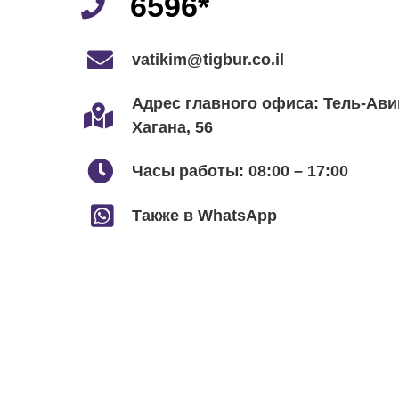
6596*
vatikim@tigbur.co.il
Адрес главного офиса: Тель-Авив
Хагана, 56
Часы работы: 08:00 – 17:00
Также в WhatsApp