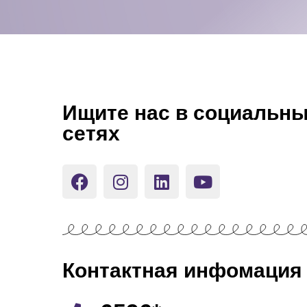
Ищите нас в социальн
сетях
Контактная инфомация