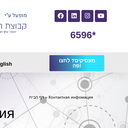
6596*
מעסיקים? לחצו
glish
פה!
דף הבית
»
Контактная инфомация
ия