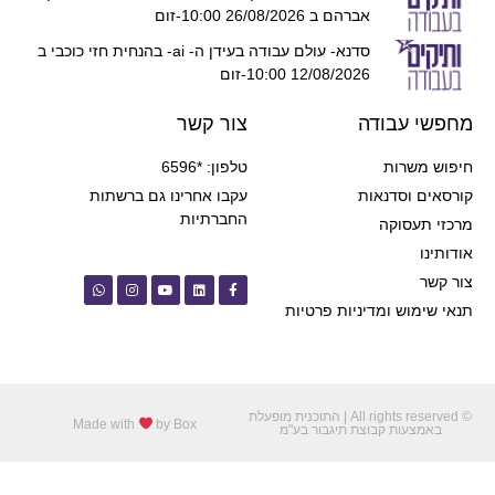
אברהם ב 26/08/2026 10:00-זום
סדנא- עולם עבודה בעידן ה- ai- בהנחית חזי כוכבי ב
12/08/2026 10:00-זום
ודה
צור קשר
טלפון: *6596
נאות
עקבו אחרינו גם ברשתות
החברתיות
ה
מדיניות פרטיות
© All rights reserved | התוכנית מופעלת
Made with
by Box
קבוצת תיגבור בע"מ