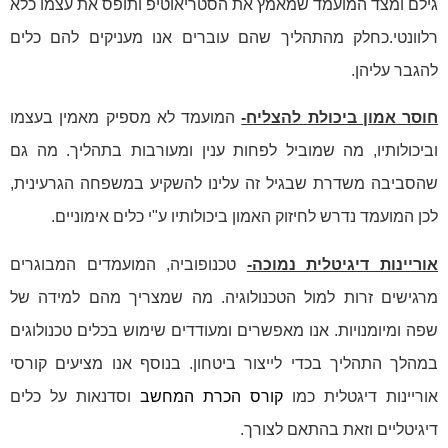
גילם ומצד המועמד שמאמץ את הסטריאוטיפ ותופס את עצמו כלא
רלוונטי.כחלק מהתהליך שהם עוברים אנו מעניקים להם כלים
להגבר עליהן.
חוסר אמון ביכולת להצליח-
המועמד לא מספיק מאמין בעצמו
וביכולותיו, מה שמוביל לפחות ענין ומעורבות בתהליך. מה גם
שהסביבה משדרת שבגיל זה עלינו להשקיע במשפחה הגרעינית,
לכן המועמד נדרש לחיזוק האמון ביכולותיו ע"י כלים אימוניים.
אוריינות דיגיטלית נמוכה-
טכנופוביה, המועמדים המבוגרים
מרגישים זרות למול הטכנולוגיה. מה שמצריך מהם למידה של
שפה ומיומנויות. אנו מאפשרים ומעודדים שימוש בכלים טכנולוגים
במהלך התהליך בכדי לייצור ביטחון. בנוסף אנו מציעים קורסי
אוריינות דיגטלית כמו
קורס הכרת המחשב
וסדנאות על כלים
דיגיטליים וזאת בהתאם לצורך.