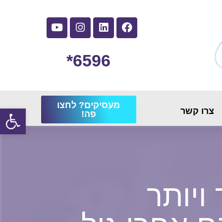
6596*
מעסיקים? לחצו
פתח
צרו קשר
פה!
ויותר