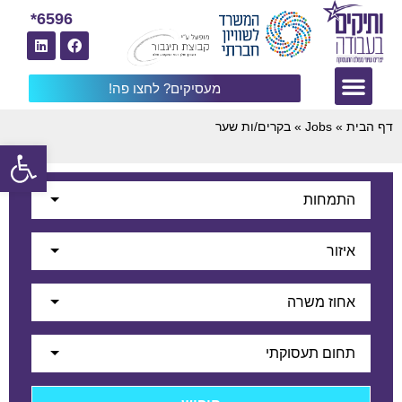
6596*
מעסיקים? לחצו פה!
דף הבית
»
Jobs
»
בקרים/ות שער
פתח
התמחות
איזור
אחוז משרה
תחום תעסוקתי