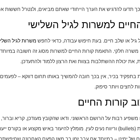
ר, כך תדעו להדגיש את הערך הייחודי שאתם מביאים, ולנטרל חששות א
יים למשרות לגיל השלישי
גיל או שלב חיים. בעת חיפוש עבודה, כדאי לחפש
משרות לגיל השלי
ף משרה חלקי. התאמת קורות החיים למשרות מסוג זה חשובה במיוחד: 
ת, את יכולת ההשתלבות בצוות ואת הרצון ללמוד ולהתעדכן.
תפקיד בכיר, אין בכך חובה להמשיך באותו תחום דווקא – לפעמים שינ
לחצים ויותר סיפוק.
וב קורות החיים
שפיע רבות על הרושם הראשוני. ודאו שהקובץ מעודכן, קריא וברור, עם
השתמשו בכותרות משנה, נקודות (bullets) וריווח נעים לעין. מומלץ להיעזר באיש מקצוע או 
 של ימינו – במיוחד אם עבר זמן רב מאז הפעם האחרונה שחיפשתם 