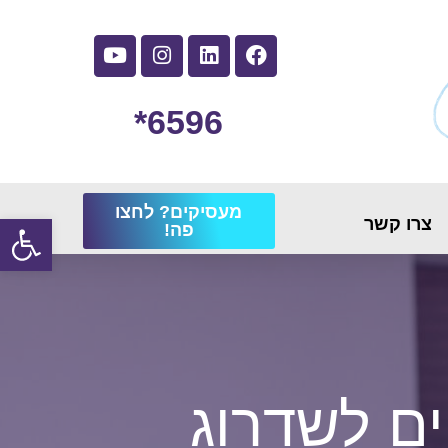
6596*
מעסיקים? לחצו
פתח
צרו קשר
פה!
ים לשדרוג