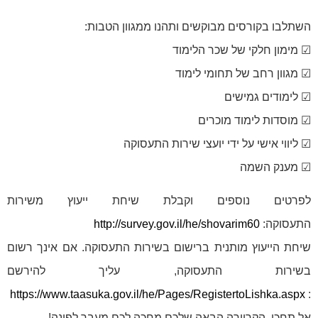
השתלבו בקורסים מבוקשים ותהנו ממגוון הטבות:
☑
מימון
חלקי
של
שכר
הלימוד
☑
מגוון
רחב
של
תחומי
לימוד
☑
לימודים
גמישים
☑
מוסדות
לימוד
מוכרים
☑
ליווי
אישי
על
ידי
יועצי
שירות
התעסוקה
☑
מענק
השמה
לפרטים נוספים וקבלת שיחת ייעוץ משירות
התעסוקה:
http://survey.gov.il/he/shovarim60
שיחת הייעוץ מותנית ברישום בשירות התעסוקה. אם אינך רשום
בשירות התעסוקה, עליך להירשם
https://www.taasuka.gov.il/he/Pages/RegistertoLishka.aspx
:
אל תחכו, הקריירה הבאה שלכם מחכה לכם מעבר לפינה!