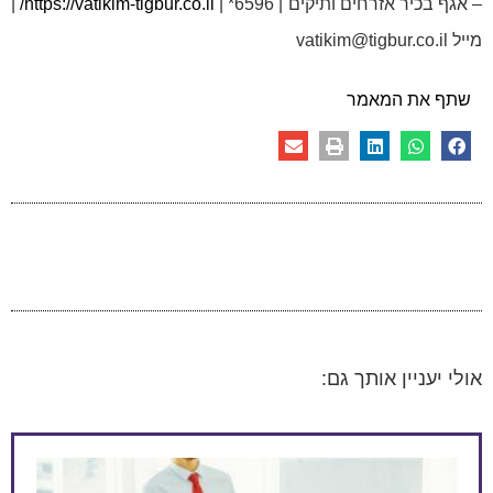
– אגף בכיר אזרחים ותיקים | 6596* |
https://vatikim-tigbur.co.il/
|
מייל vatikim@tigbur.co.il
שתף את המאמר
אולי יעניין אותך גם: