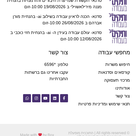
סדנא- תקשורת שמייצרת חיבורים והזדמנויות בהנחית
מננה מירילאשוילי ב 19/08/2026 10:00-זום
סדנא- הכנה לראיון עבודה בשילוב ai- בהנחית מורן
אברהם ב 26/08/2026 10:00-זום
סדנא- עולם עבודה בעידן ה- ai- בהנחית חזי כוכבי ב
12/08/2026 10:00-זום
מחפשי עבודה
צור קשר
חיפוש משרות
טלפון: *6596
קורסאים וסדנאות
עקבו אחרינו גם ברשתות
החברתיות
מרכזי תעסוקה
אודותינו
צור קשר
תנאי שימוש ומדיניות פרטיות
© All rights reserved | התוכנית מופעלת
Made with
by Box