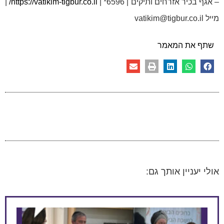
– אגף בכיר אזרחים ותיקים | 6596* |
https://vatikim-tigbur.co.il/
|
מייל vatikim@tigbur.co.il
שתף את המאמר
אולי יעניין אותך גם: